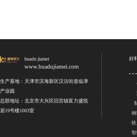
好
huadu jiamei
www.huadujiamei.com
生产基地：天津市滨海新区汉沽街道临津
产业园
总部地址：北京市大兴区旧宫镇富力盛悦
居19号楼1003室
钢
铁
智