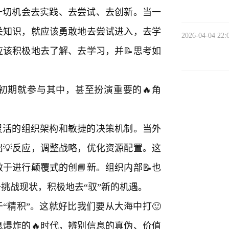
一切机会去实践、去尝试、去创新。当一
关知识，就应该勇敢地去尝试进入，去学
2026-04-04 22:
该积极地去了解、去学习，并📝思考如
初期就参与其中，甚至扮演重要的🔥角
灵活的组织架构和敏捷的决策机制。当外
出💡反应，调整战略，优化资源配置。这
于进行颠覆式的创📘新。组织内部📝也
挑战现状，积极地去“驭”新的机遇。
“精积”。这就好比我们要从大海中打🙂
爆炸的🔥时代，辨别信息的真伪、价值