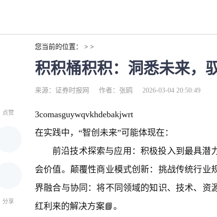
您当前的位置： > >
积积桶积积：洞悉未来，驭
来源：证券时报网
作者：张鸥
2026-03-04 20:50:49
点赞
3comasguywqvkhdebakjwrt
在实践中，“智创未来”可能体现在：
前沿技术探索与应用：积极投入到最具潜
会价值。颠覆性商业模式创新：挑战传统行业
界融合与协同：将不同领域的知识、技术、资
分享
红利来的解决方案📘。