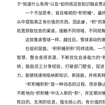
于“知道什么有用”以及“如何将这些知识融会贯
一个不加思考、盲目堆砌的“积积桶”，最
从中提取真正有价值的东西。因此📘，“积”的
拓宽获取信息的渠道，接触不同领域、不同视
这就像滚雪球一样，越往后，雪球滚动的
在组织层面，“积积桶积积”同样适用。一
智慧、整合各项资源、不断优化自身能力的“
统，鼓励员工分享经验，打破部门壁垒，促进
力，能够快速地吸纳新知识、新技能，并将其
“积积桶积积”是一种动态的过程，而非静
不断地向“积积桶”中注入新的“积”，并定期对
陈旧的、无用的信息，强化核心的、有价值的