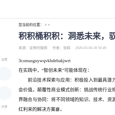
您当前的位置： > >
积积桶积积：洞悉未来，驭
来源：证券时报网
作者：张鸥
2026-03-04 20:50:49
点赞
3comasguywqvkhdebakjwrt
在实践中，“智创未来”可能体现在：
前沿技术探索与应用：积极投入到最具潜
会价值。颠覆性商业模式创新：挑战传统行业
界融合与协同：将不同领域的知识、技术、资
分享
红利来的解决方案📘。