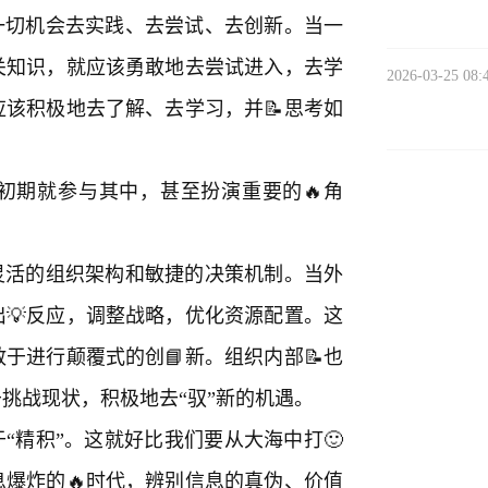
一切机会去实践、去尝试、去创新。当一
关知识，就应该勇敢地去尝试进入，去学
2026-03-25 08:
该积极地去了解、去学习，并📝思考如
初期就参与其中，甚至扮演重要的🔥角
灵活的组织架构和敏捷的决策机制。当外
出💡反应，调整战略，优化资源配置。这
于进行颠覆式的创📘新。组织内部📝也
挑战现状，积极地去“驭”新的机遇。
“精积”。这就好比我们要从大海中打🙂
爆炸的🔥时代，辨别信息的真伪、价值