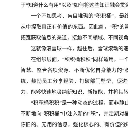
于“知道什么有用”以及“如何将这些知识融会贯
一个不加思考、盲目堆砌的“积积桶”，最
从中提取真正有价值的东西。因此📘，“积”的
拓宽获取信息的渠道，接触不同领域、不同视
这就像滚雪球一样，越往后，雪球滚动的
在组织层面，“积积桶积积”同样适用。一
智慧、整合各项资源、不断优化自身能力的“
统，鼓励员工分享经验，打破部门壁垒，促进
力，能够快速地吸纳新知识、新技能，并将其
“积积桶积积”是一种动态的过程，而非静
不断地向“积积桶”中注入新的“积”，并定期对
陈旧的、无用的信息，强化核心的、有价值的