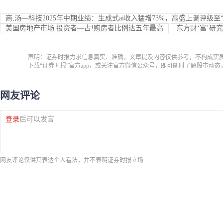
商,汤—科技2025年中期业绩：生成式ai收入猛增73%，高盛上调评级至“
美国房地产市场 投资者—占!购房者比例达五年最高
东方财‘富’研
声明：证券时报力求信息真实、准确，文章提及内容仅供参考，不构成实
下载“证券时报”官方app，或关注官方微信公众号，即可随时了解股市动
网友评论
登录
后可以发言
网友评论仅供其表达个人看法，并不表明证券时报立场