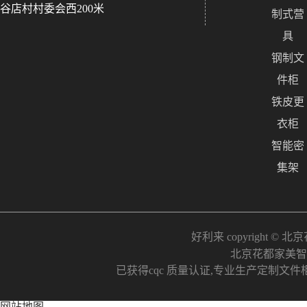
谷店村村委会西200米
制式营
具
钢制文
件柜
铁皮更
衣柜
智能密
集架
好利来 copyright © 北
北京花都家美智
已获得cqc 质量认证,专业生产定制文件
网站地图