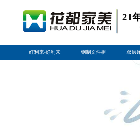
2
红利来-好利来
钢制文件柜
双层