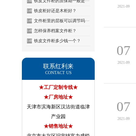
铁皮文件柜的质保期一般是···
1492
2021-09
铁皮柜好还是木柜好？
1493
文件柜里的层板可以调节吗···
1494
怎样保养档案文件柜？
1495
铁皮文件柜多少钱一个？
1496
07
2021-09
联系红利来
CONTACT US
★工厂定制专线★
★厂房地址★
07
天津市滨海新区汉沽街道临津
产业园
2021-09
★销售地址★
北京市大兴区旧宫镇富力盛悦