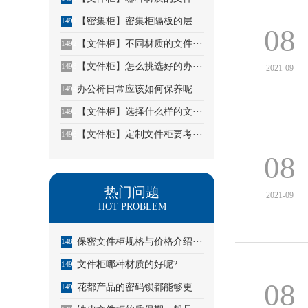
【密集柜】密集柜隔板的层···
1491
08
【文件柜】不同材质的文件···
1492
【文件柜】怎么挑选好的办···
1493
2021-09
办公椅日常应该如何保养呢···
1494
【文件柜】选择什么样的文···
1495
【文件柜】定制文件柜要考···
1496
08
热门问题
2021-09
HOT PROBLEM
保密文件柜规格与价格介绍···
1489
文件柜哪种材质的好呢?
1490
08
花都产品的密码锁都能够更···
1491