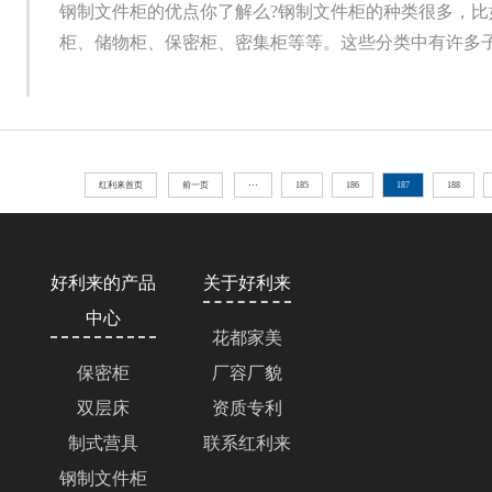
钢制文件柜的优点你了解么?钢制文件柜的种类很多，比
柜、储物柜、保密柜、密集柜等等。这些分类中有许多子类
红利来首页
前一页
···
185
186
187
188
好利来的产品
关于好利来
中心
花都家美
保密柜
厂容厂貌
双层床
资质专利
制式营具
联系红利来
钢制文件柜