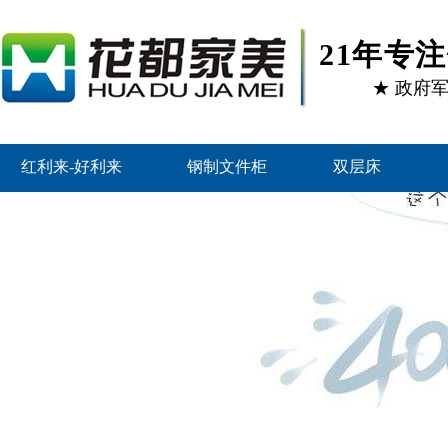
21年专
★ 政府
红利来-好利来
钢制文件柜
双层床