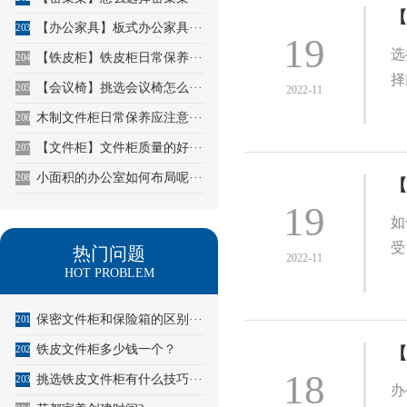
【
【办公家具】板式办公家具···
203
19
选
【铁皮柜】铁皮柜日常保养···
204
择
【会议椅】挑选会议椅怎么···
205
2022-11
木制文件柜日常保养应注意···
206
【文件柜】文件柜质量的好···
207
小面积的办公室如何布局呢···
208
【
19
如
受
热门问题
2022-11
HOT PROBLEM
保密文件柜和保险箱的区别···
201
铁皮文件柜多少钱一个？
202
【
18
挑选铁皮文件柜有什么技巧···
203
办