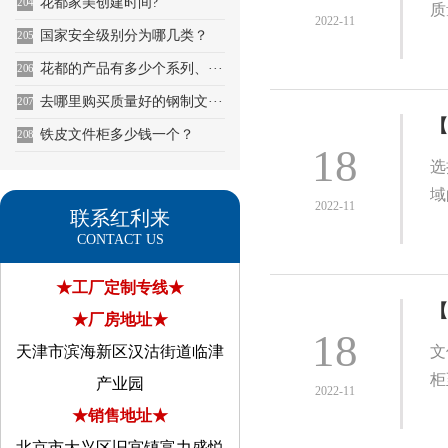
花都家美创建时间?
204
质
2022-11
国家安全级别分为哪几类？
205
花都的产品有多少个系列、···
206
去哪里购买质量好的钢制文···
207
【
铁皮文件柜多少钱一个？
208
18
选
域
2022-11
联系红利来
CONTACT US
★工厂定制专线★
【
★厂房地址★
18
天津市滨海新区汉沽街道临津
文
柜
产业园
2022-11
★销售地址★
北京市大兴区旧宫镇富力盛悦