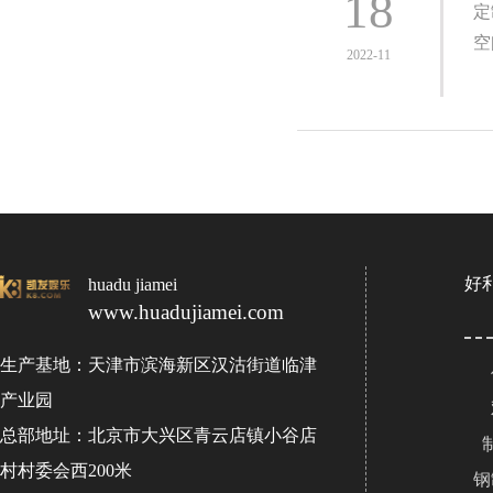
18
定
空
2022-11
好
huadu jiamei
www.huadujiamei.com
生产基地：天津市滨海新区汉沽街道临津
产业园
总部地址：北京市大兴区青云店镇小谷店
村村委会西200米
钢