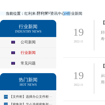
当前位置：
红利来-好利来
>
资讯中心
>
行业新闻
【
行业新闻
19
INDUSTRY NEWS
好
寿
2022-11
公司新闻
行业新闻
常见问题
【
19
从
热门新闻
用
HOT NEWS
2022-11
【文件柜】选择办公文件柜···
201
【密集架】怎么选择密集架···
202