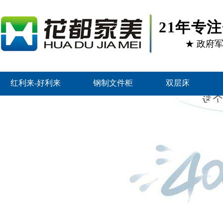
21年专
★ 政府
红利来-好利来
钢制文件柜
双层床