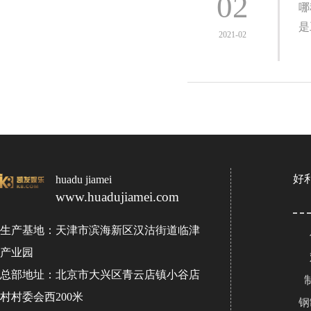
02
哪
是
2021-02
好
huadu jiamei
www.huadujiamei.com
生产基地：天津市滨海新区汉沽街道临津
产业园
总部地址：北京市大兴区青云店镇小谷店
村村委会西200米
钢