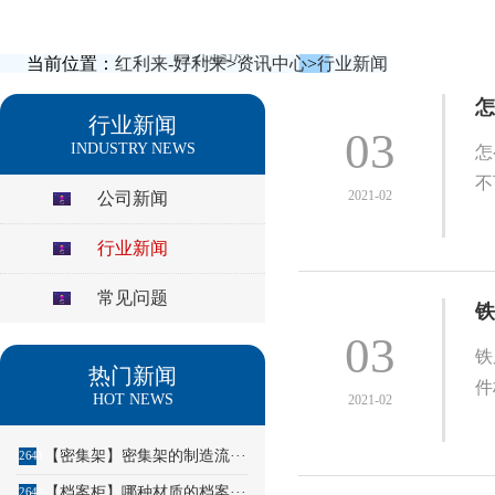
当前位置：
红利来-好利来
>
资讯中心
>
行业新闻
怎
行业新闻
03
INDUSTRY NEWS
怎
不
2021-02
公司新闻
行业新闻
常见问题
铁
03
铁
热门新闻
件
HOT NEWS
2021-02
【密集架】密集架的制造流···
2641
【档案柜】哪种材质的档案···
2642