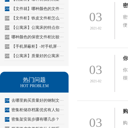
密
【文件就】哪种颜色的文件···
2643
03
密
【文件柜】铁皮文件柜怎么···
2644
便
【公寓床】公寓床的特点你···
2645
2021-02
哪种颜色的保密文件柜比较···
2646
【手机屏蔽柜】-对手机屏···
2647
【公寓床】质量好的公寓床···
2648
你
03
你
很
热门问题
2021-02
HOT PROBLEM
去哪里购买质量好的钢制文···
2641
密集柜储存档案优劣有人知···
2642
购
03
密集架安装步骤有哪几步？
2643
购