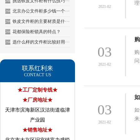
挑选铁皮文件柜有什么技巧···
2644
理
2021-02
北京办公文件柜多少钱一个···
2645
铁皮文件柜的主要材质是什···
2646
花都保险柜锁具的特点？
2647
购
选什么样的文件柜比较好用···
2648
03
购
问
2021-02
联系红利来
CONTACT US
★工厂定制专线★
如
★厂房地址★
03
天津市滨海新区汉沽街道临津
如
来
产业园
2021-02
★销售地址★
北京市大兴区旧宫镇富力盛悦