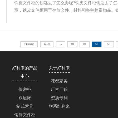
铁皮文件柜的钥匙丢了怎么办呢?铁皮文件柜钥匙丢了怎
室，铁皮文件柜用于存放文件、材料和各种档案物品。铁文
红利来首页
前一页
···
338
339
340
341
好利来的产品
关于好利来
中心
花都家美
保密柜
厂容厂貌
双层床
资质专利
制式营具
联系红利来
钢制文件柜