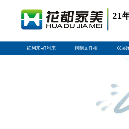
2
红利来-好利来
钢制文件柜
双层