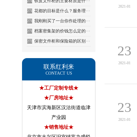
铁皮文件柜的主要材质是什···
2716
2021-01
花都的目标是什么？服务理···
2717
我刚刚买了一台你作处理的···
2718
档案密集架的价钱怎么定的···
2719
保密文件柜和保险箱的区别···
2720
23
2021-01
联系红利来
CONTACT US
★工厂定制专线★
★厂房地址★
23
天津市滨海新区汉沽街道临津
产业园
2021-01
★销售地址★
北京市大兴区旧宫镇富力盛悦