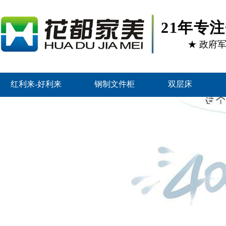
21年专
★ 政府
红利来-好利来
钢制文件柜
双层床