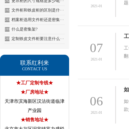
更衣柜的尺寸规格是多少呢···
2828
题
2021-01
文件柜和铁皮柜的区别是什···
2829
档案柜选用文件柜还是密集···
2830
什么是密集架?
2831
工
定制铁皮文件柜要注意什么···
2832
07
工
翻
2021-01
联系红利来
CONTACT US
★工厂定制专线★
如
★厂房地址★
06
天津市滨海新区汉沽街道临津
如
款
产业园
2021-01
★销售地址★
北京市大兴区旧宫镇富力盛悦