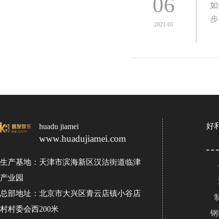
06
如
步
2021-01
好
huadu jiamei
www.huadujiamei.com
生产基地：天津市滨海新区汉沽街道临津
产业园
总部地址：北京市大兴区青云店镇小谷店
村村委会西200米
钢