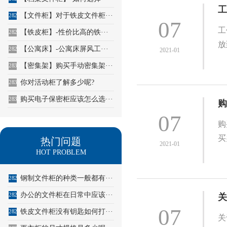
工
【文件柜】对于铁皮文件柜···
2827
07
工
【铁皮柜】-性价比高的铁···
2828
放
【公寓床】-公寓床屏风工···
2829
2021-01
【密集架】购买手动密集架···
2830
你对活动柜了解多少呢?
2831
购买电子保密柜应该怎么选···
2832
购
07
购
买
热门问题
2021-01
HOT PROBLEM
钢制文件柜的种类一般都有···
2825
办公的文件柜在日常中应该···
2826
关
07
铁皮文件柜没有钥匙如何打···
2827
关