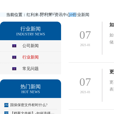
当前位置：
红利来-好利来
>
资讯中心
>
行业新闻
如
行业新闻
07
INDUSTRY NEWS
如
储
2021-01
公司新闻
行业新闻
常见问题
更
07
更
热门新闻
表
HOT NEWS
2021-01
国保保密文件柜时什么?
2825
【档案文件柜】-如何选择···
2826