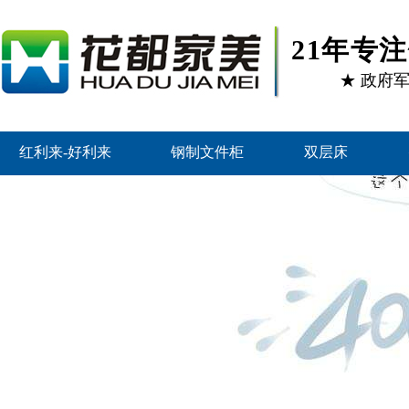
21年专
★ 政府
红利来-好利来
钢制文件柜
双层床