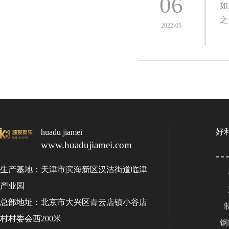
06
如
之
2022-05
好
huadu jiamei
www.huadujiamei.com
生产基地：天津市滨海新区汉沽街道临津
产业园
总部地址：北京市大兴区青云店镇小谷店
村村委会西200米
钢