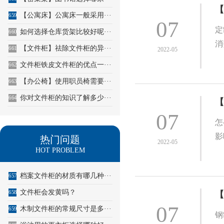
【
【公寓床】公寓床一般采用···
659
07
定
如何选择仓库货架比较好呢···
660
消
【文件柜】祛除文件柜的异···
661
2022-05
文件柜铁皮文件柜的优点一···
662
【办公椅】使用职员椅需要···
663
你对文件柜的知识了解多少···
664
【
07
怎
影
热门问题
2022-05
HOT PROBLEM
档案文件柜的材质有哪几种···
657
文件柜会发黄吗？
658
【
07
木制文件柜的常规尺寸是多···
659
钢