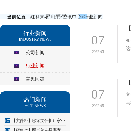
当前位置：
红利来-好利来
>
资讯中心
>
行业新闻
【
行业新闻
07
INDUSTRY NEWS
如
这
2022-05
公司新闻
行业新闻
常见问题
【
07
文
热门新闻
与
HOT NEWS
2022-05
【文件柜】哪家文件柜厂家···
657
【密集架】图书馆选择哪家···
658