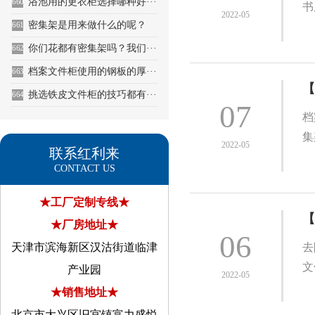
浴池用的更衣柜选择哪种好···
660
书
2022-05
密集架是用来做什么的呢？
661
你们花都有密集架吗？我们···
662
档案文件柜使用的钢板的厚···
663
【
挑选铁皮文件柜的技巧都有···
664
07
档
集
2022-05
联系红利来
CONTACT US
★工厂定制专线★
【
★厂房地址★
06
天津市滨海新区汉沽街道临津
去
文
产业园
2022-05
★销售地址★
北京市大兴区旧宫镇富力盛悦