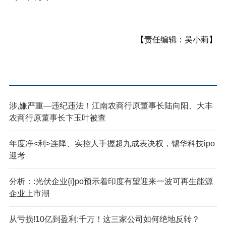
【责任编辑：吴小莉】
涉,嫌严重—违纪违法！江南农商行原董事长陆向阳、大丰
农商行原董事长卞玉叶被查
年度净<利>连降、实控人手握超九成表决权，锡华科技ipo
迎考
分析：:光伏企业{i}po预示着印度有望迎来一波可再生能源
企业上市潮
从亏损!10亿到盈利:千万！这三家公司如何绝地反转？