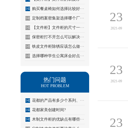
购买餐桌椅如何选择比较好···
1427
23
定制档案密集架选择哪个厂···
1428
【文件柜】文件柜的尺寸一···
1429
2021-09
保密柜打不开怎么可以解决···
1430
铁皮文件柜除锈应该怎么做···
1431
选择哪种学生公寓床会好点···
1432
23
热门问题
2021-09
HOT PROBLEM
花都的产品有多少个系列、···
1425
花都家美创建时间?
1426
23
木制文件柜的优缺点有哪些···
1427