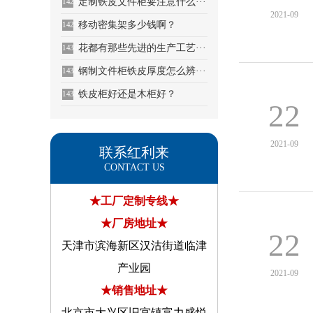
定制铁皮文件柜要注意什么···
1428
2021-09
移动密集架多少钱啊？
1429
花都有那些先进的生产工艺···
1430
钢制文件柜铁皮厚度怎么辨···
1431
铁皮柜好还是木柜好？
1432
22
2021-09
联系红利来
CONTACT US
★工厂定制专线★
★厂房地址★
22
天津市滨海新区汉沽街道临津
产业园
2021-09
★销售地址★
北京市大兴区旧宫镇富力盛悦