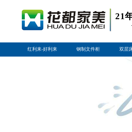
2
红利来-好利来
钢制文件柜
双层