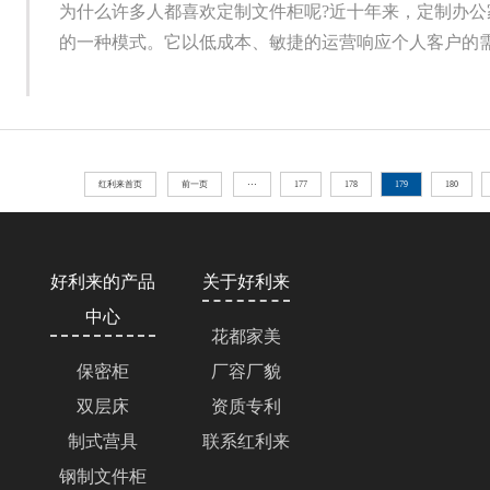
为什么许多人都喜欢定制文件柜呢?近十年来，定制办公
的一种模式。它以低成本、敏捷的运营响应个人客户的需求
红利来首页
前一页
···
177
178
179
180
好利来的产品
关于好利来
中心
花都家美
保密柜
厂容厂貌
双层床
资质专利
制式营具
联系红利来
钢制文件柜