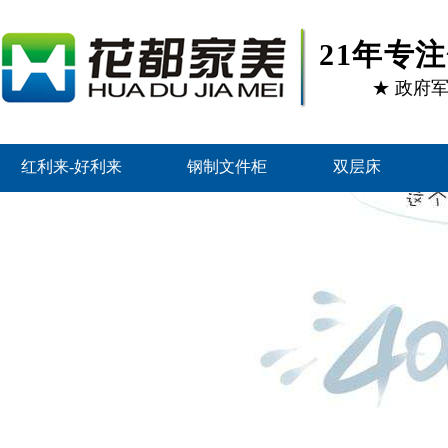
21年专
★ 政府
红利来-好利来
钢制文件柜
双层床