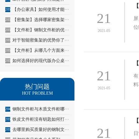
【
【办公家具】如何使用才能···
2051
21
屏
【密集架】选择哪家密集架···
2052
位
【文件柜】钢制文件柜的优···
2053
2021-05
对于智能密集架的优势你了···
2054
【文件柜】从哪几个方面来···
2055
如何选择好的现代版办公桌···
2056
【
21
有
料
热门问题
2021-05
HOT PROBLEM
钢制文件柜与木质文件柜哪···
2049
铁皮文件柜没有钥匙如何打···
2050
【
21
去哪里购买质量好的钢制文···
2051
日