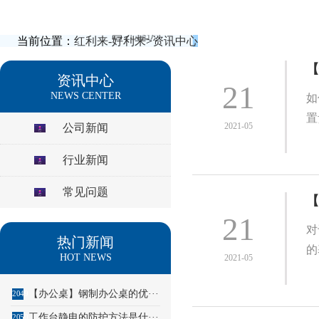
当前位置：
红利来-好利来
>
资讯中心
【
资讯中心
21
NEWS CENTER
如
置
2021-05
公司新闻
行业新闻
常见问题
【
21
对
热门新闻
的
HOT NEWS
2021-05
【办公桌】钢制办公桌的优···
2049
工作台静电的防护方法是什···
2050