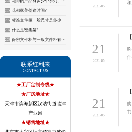
花都的产品有多少个系列、···
2052
和
2021-05
花都家美创建时间?
2053
标准文件柜一般尺寸是多少···
2054
什么是密集架?
2055
【
保密文件柜与一般文件柜有···
2056
21
购
什
2021-05
联系红利来
CONTACT US
★工厂定制专线★
【
★厂房地址★
21
天津市滨海新区汉沽街道临津
购
书
产业园
2021-05
★销售地址★
北京市大兴区旧宫镇富力盛悦