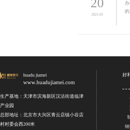
20
办
的
2021-05
好
huadu jiamei
www.huadujiamei.com
生产基地：天津市滨海新区汉沽街道临津
产业园
总部地址：北京市大兴区青云店镇小谷店
村村委会西200米
钢