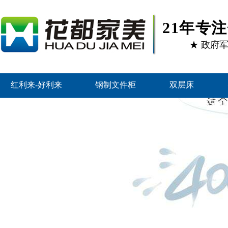
21年专
★ 政府
红利来-好利来
钢制文件柜
双层床