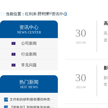
当前位置：
红利来-好利来
>
资讯中心
高
资讯中心
30
NEWS CENTER
高
皮
2021-04
公司新闻
行业新闻
常见问题
影
30
影
热门新闻
常
HOT NEWS
2021-04
文件柜的材料都有哪些种类···
2185
【密集架】智能密集架价格···
2186