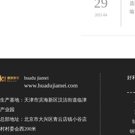
29
选
喻
2021-04
好
huadu jiamei
www.huadujiamei.com
生产基地：天津市滨海新区汉沽街道临津
产业园
总部地址：北京市大兴区青云店镇小谷店
村村委会西200米
钢