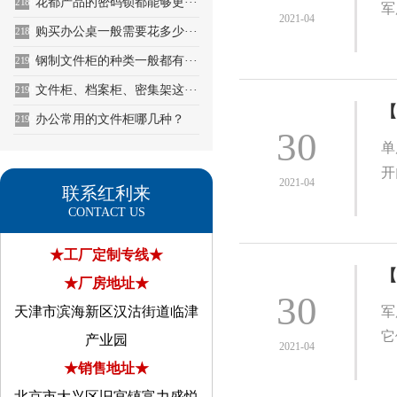
花都产品的密码锁都能够更···
2188
军
2021-04
购买办公桌一般需要花多少···
2189
钢制文件柜的种类一般都有···
2190
文件柜、档案柜、密集架这···
2191
【
办公常用的文件柜哪几种？
2192
30
单
开
2021-04
联系红利来
CONTACT US
★工厂定制专线★
【
★厂房地址★
30
天津市滨海新区汉沽街道临津
军
它
产业园
2021-04
★销售地址★
北京市大兴区旧宫镇富力盛悦