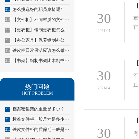
【
怎么挑选好的职员桌椅呢?
2187
30
军
【文件柜】不同材质的文件···
2188
官
【更衣柜】钢制更衣柜怎么···
2189
2021-04
【办公家具】保养钢制办公···
2190
铁皮柜日常保洁应该怎么做···
2191
【书架】钢制书架比木制书···
2192
【
30
军
止
热门问题
2021-04
HOT PROBLEM
档案密集架的重量是多少？
2185
标准文件柜一般尺寸是多少···
2186
【
30
铁皮文件柜的质保期一般是···
2187
有