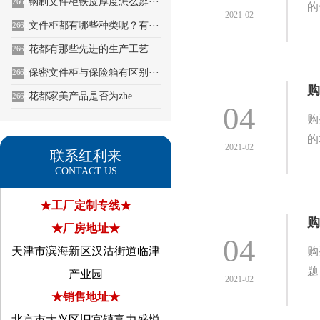
钢制文件柜铁皮厚度怎么辨···
2660
的
2021-02
文件柜都有哪些种类呢？有···
2661
花都有那些先进的生产工艺···
2662
保密文件柜与保险箱有区别···
2663
购
花都家美产品是否为zhe···
2664
04
购
的
2021-02
联系红利来
CONTACT US
★工厂定制专线★
购
★厂房地址★
04
天津市滨海新区汉沽街道临津
购
题
产业园
2021-02
★销售地址★
北京市大兴区旧宫镇富力盛悦