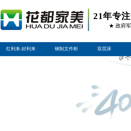
21年专
★ 政府
红利来-好利来
钢制文件柜
双层床