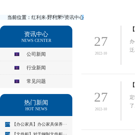
当前位置：
红利来-好利来
>
资讯中心
【
资讯中心
27
NEWS CENTER
办
泛
2022-10
公司新闻
行业新闻
常见问题
【
27
定
热门新闻
了
HOT NEWS
2022-10
【办公家具】办公家具保养···
273
【文件柜】对于钢制文件柜···
274