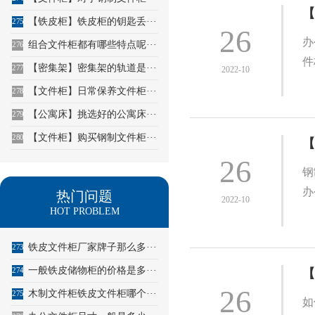
【
【铁皮柜】铁皮柜的钥匙丢···
275
26
办
组合文件柜都有哪些特点呢···
276
件
【密集架】密集架的轨道是···
277
2022-10
【文件柜】日常保养文件柜···
278
【公寓床】挑选好的公寓床···
279
【文件柜】购买钢制文件柜···
280
【
26
钢
办
热门问题
2022-10
HOT PROBLEM
铁皮文件柜厂家牌子那么多···
273
一般铁皮储物柜的价格是多···
274
【
26
木制文件柜铁皮文件柜哪个···
275
如