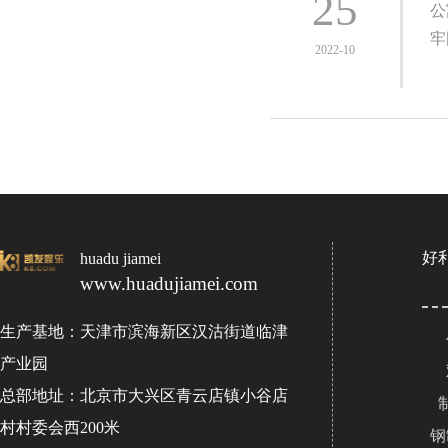
25
公
牢
2022-10
好
huadu jiamei
www.huadujiamei.com
生产基地：天津市滨海新区汉沽街道临津
产业园
总部地址：北京市大兴区青云店镇小谷店
村村委会西200米
钢