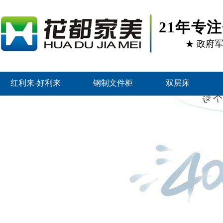
21年专
★ 政府
红利来-好利来
钢制文件柜
双层床