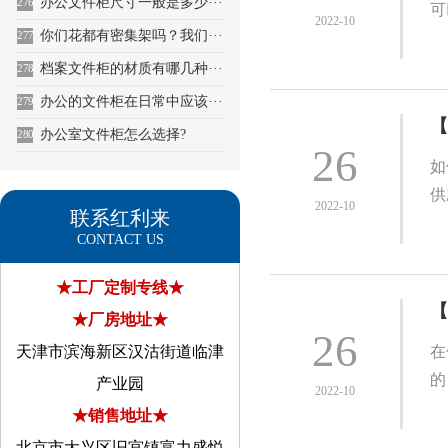
办公文件柜尺寸一般是多少···
276
可
2022-10
你们花都有密集架吗？我们···
277
档案文件柜的材质有哪几种···
278
办公的文件柜在日常中应该···
279
【
办公室文件柜怎么选择?
280
26
如
供
2022-10
联系红利来
CONTACT US
★工厂定制专线★
【
★厂房地址★
26
天津市滨海新区汉沽街道临津
在
的
产业园
2022-10
★销售地址★
北京市大兴区旧宫镇富力盛悦