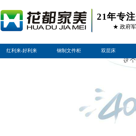
21年专
★ 政府
红利来-好利来
钢制文件柜
双层床