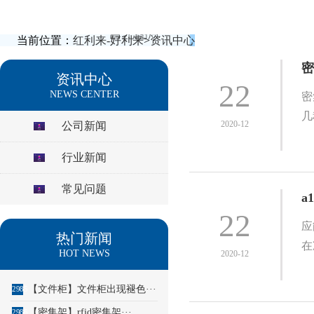
当前位置：
红利来-好利来
>
资讯中心
密
资讯中心
22
NEWS CENTER
密
几
2020-12
公司新闻
行业新闻
常见问题
a
22
应
热门新闻
在
HOT NEWS
2020-12
【文件柜】文件柜出现褪色···
2985
【密集架】rfid密集架···
2986