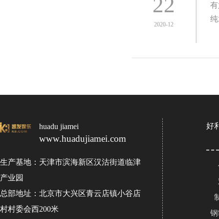
22
有
纯
2020-12
好
huadu jiamei
www.huadujiamei.com
生产基地：天津市滨海新区汉沽街道临津
产业园
总部地址：北京市大兴区青云店镇小谷店
村村委会西200米
钢