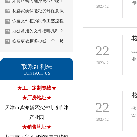
如何正确的选择更衣柜呢？
2988
即
2020-12
花都家美保险柜的环保意识···
2989
铁皮文件柜的制作工艺流程···
2990
办公常用的文件柜哪几种？
2991
花
铁皮更衣柜多少钱一个，尺···
2992
22
a
业
2020-12
联系红利来
CONTACT US
★工厂定制专线★
花
★厂房地址★
22
天津市滨海新区汉沽街道临津
花
军
产业园
2020-12
★销售地址★
北京市大兴区旧宫镇富力盛悦