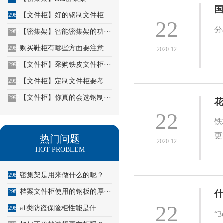
国
【文件柜】好的钢制文件柜···
2987
22
分
【密集架】智能密集架的功···
2988
购买鞋柜有哪些方面要注意···
2989
2020-12
【文件柜】采购铁皮文件柜···
2990
【文件柜】定制文件柜要考···
2991
【文件柜】你真的会选钢制···
2992
花
22
铁
更
热门问题
2020-12
HOT PROBLEM
密集架是用来做什么的呢？
2985
档案文件柜使用的钢板的厚···
2986
什
22
a1类防盗保险柜性能是什···
2987
“