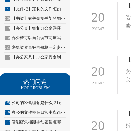
【
【文件柜】定制的文件柜如···
387
20
选
【书架】有关钢制书架的知···
388
能
【办公桌】钢制办公桌选择···
389
2022-07
办公椅可以自动调节高度吗···
390
密集架质量好的价格一定贵···
391
【办公家具】办公家具定制···
392
【
20
文
义
热门问题
2022-07
HOT PROBLEM
公司的经营理念是什么？服···
385
办公的文件柜在日常中应该···
386
【
20
智能密集柜跟手动密集柜哪···
387
拆