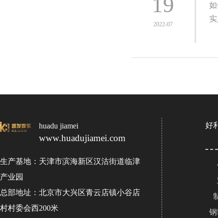
19
如
实
2022-07
好
huadu jiamei
www.huadujiamei.com
生产基地：天津市滨海新区汉沽街道临津
产业园
总部地址：北京市大兴区青云店镇小谷店
村村委会西200米
钢