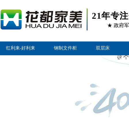
21年专
★ 政府
红利来-好利来
钢制文件柜
双层床