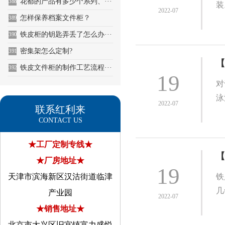
花都的产品有多少个系列、···
388
装
2022-07
怎样保养档案文件柜？
389
铁皮柜的钥匙弄丢了怎么办···
390
密集架怎么定制?
391
【
铁皮文件柜的制作工艺流程···
392
19
对
泳
2022-07
联系红利来
CONTACT US
★工厂定制专线★
【
★厂房地址★
19
天津市滨海新区汉沽街道临津
铁
几
产业园
2022-07
★销售地址★
北京市大兴区旧宫镇富力盛悦