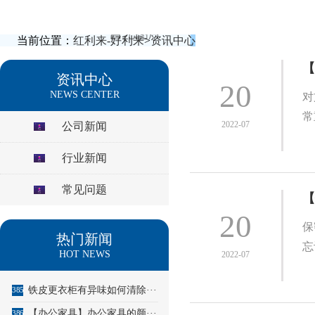
当前位置：
红利来-好利来
>
资讯中心
【
资讯中心
20
NEWS CENTER
对
常
2022-07
公司新闻
行业新闻
常见问题
【
20
保
热门新闻
忘
HOT NEWS
2022-07
铁皮更衣柜有异味如何清除···
385
【办公家具】办公家具的颜···
386