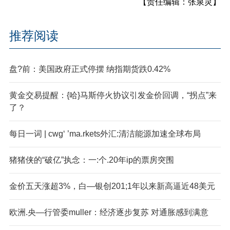
【责任编辑：张泉灵】
推荐阅读
盘?前：美国政府正式停摆 纳指期货跌0.42%
黄金交易提醒：{哈}马斯停火协议引发金价回调，“拐点”来
了？
每日一词 | cwg‘ ’ma.rkets外汇:清洁能源加速全球布局
猪猪侠的“破亿”执念：一:个.20年ip的票房突围
金价五天涨超3%，白—银创201;1年以来新高逼近48美元
欧洲.央—行管委muller：经济逐步复苏 对通胀感到满意