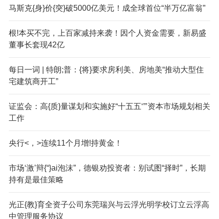
马斯克{身}价{突}破5000亿美元！成全球首位“半万亿富翁”
根!本买不完，上百家减持来袭！因个人资金需要，新易盛
董事长套现42亿
每日一词 | 特朗;普：{将}要求房利美、房地美“推动大型住
宅建筑商开工”
证监会：高{质}量谋划和实施好“十五五‘”’资本市场规划相关
工作
央行<，>连续11个月增!持黄金！
市场‘激’辩{“}ai泡沫”，德银劝投资者：别试图“择时”，长期
持有是最佳策略
光正{教}育全资子公司东莞瑞兴与云浮光明学校订立云浮高
中管理服务协议