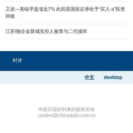
卫龙—美味早盘涨近7% 此前获国投证券给予“买入-a”投资
评级
江苏!物企金新城实控人被查与二代接班
时评
中文
desktop
中国日报好利来的版权所有
content@chinadaily.com.cn