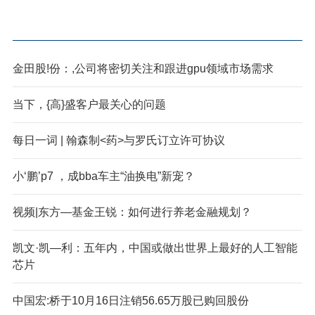
金田股!份：,公司将密切关注和跟进gpu领域市场需求
当下，{高}盛客户最关心的问题
每日一词 | 翰森制<药>与罗氏订立许可协议
小‘鹏’p7 ，成bba车主“油换电”新宠？
视频|东方—基金王锐：如何进行养老金融规划？
凯文·凯—利：五年内，中国或做出世界上最好的人工智能
芯片
中国宏:桥于10月16日注销56.65万股已购回股份