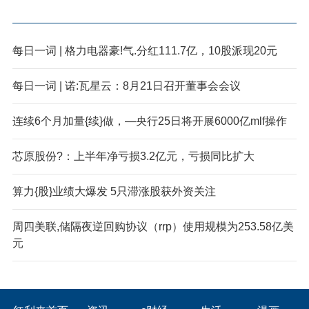
每日一词 | 格力电器豪!气.分红111.7亿，10股派现20元
每日一词 | 诺:瓦星云：8月21日召开董事会会议
连续6个月加量{续}做，—央行25日将开展6000亿mlf操作
芯原股份?：上半年净亏损3.2亿元，亏损同比扩大
算力{股}业绩大爆发 5只滞涨股获外资关注
周四美联,储隔夜逆回购协议（rrp）使用规模为253.58亿美
元