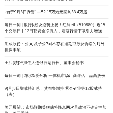
igg于9月3日斥资1—52.15万港元回购33.4万股
每日一词 | 银行{板}块逆势上扬！红利etf（510880）近15
个交易日中12日获资金净流入，震荡行情下吸引力增强
汇成股份：公;司及子公?司不存在逾期或涉及诉讼的对外
担保事项
王兵{获}准担任大连银行副行长、董事会秘书
每日一词 | 2{0}25爱分析·一体机市场厂商评估：品高股份
9{月}3日增减持汇总：艾布鲁增持 紫金矿业等12股减持
（表）
美元展望,：市场预期美联储将降息两次且政治不确定性加