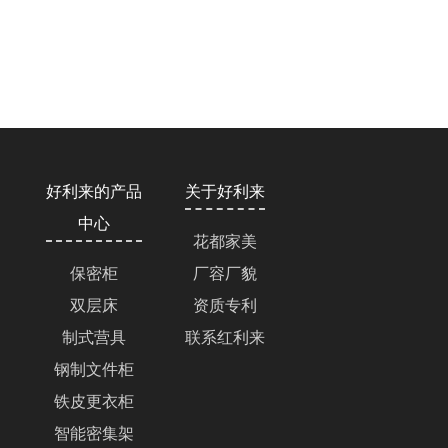
好利来的产品
关于好利来
中心
花都家美
保密柜
厂容厂貌
双层床
资质专利
制式营具
联系红利来
钢制文件柜
铁皮更衣柜
智能密集架