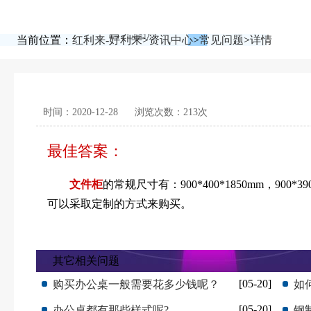
当前位置：
红利来-好利来
>
资讯中心
>
常见问题
>
详情
时间：2020-12-28
浏览次数：213次
最佳答案：
文件柜
的常规尺寸有：900*400*1850mm，900
可以采取定制的方式来购买。
其它相关问题
[05-20]
购买办公桌一般需要花多少钱呢？
如
[05-20]
办公桌都有那些样式呢?
钢