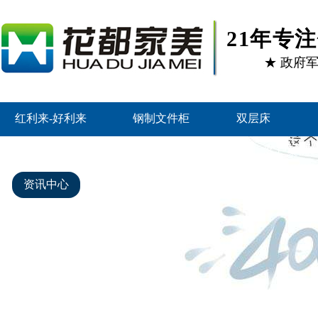
21年专
★ 政府
红利来-好利来
钢制文件柜
双层床
智能密集架
好利来的产品中心
客户案例
资讯中心
关于好利来
联系红利来