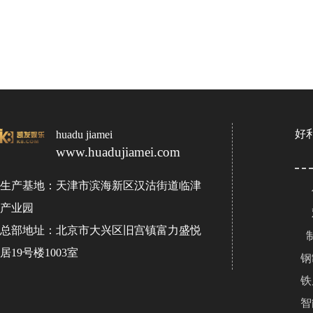
好
huadu jiamei
www.huadujiamei.com
生产基地：天津市滨海新区汉沽街道临津
产业园
总部地址：北京市大兴区旧宫镇富力盛悦
居19号楼1003室
钢
铁
智