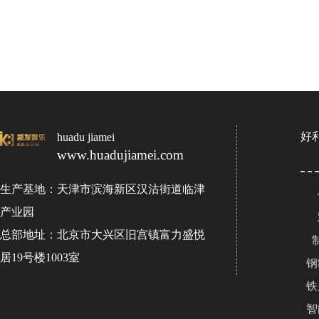
好
huadu jiamei
www.huadujiamei.com
生产基地：天津市滨海新区汉沽街道临津
产业园
总部地址：北京市大兴区旧宫镇富力盛悦
居19号楼1003室
钢
铁
智