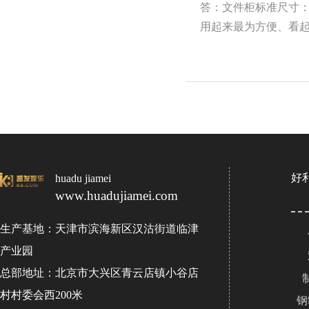
答：文件柜标准尺寸：1
用起来最为方便、看起来
好
huadu jiamei
www.huadujiamei.com
生产基地：天津市滨海新区汉沽街道临津
产业园
总部地址：北京市大兴区青云店镇小谷店
村村委会西200米
钢