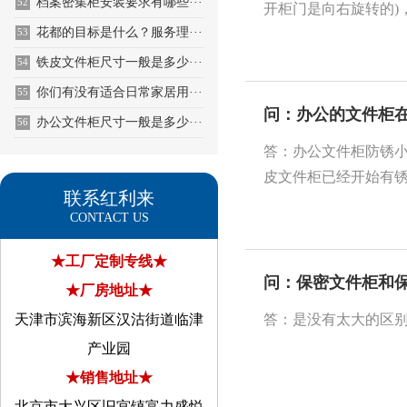
档案密集柜安装要求有哪些···
52
开柜门是向右旋转的)，
花都的目标是什么？服务理···
53
铁皮文件柜尺寸一般是多少···
54
你们有没有适合日常家居用···
55
问：办公的文件柜
办公文件柜尺寸一般是多少···
56
答：办公文件柜防锈小
皮文件柜已经开始有锈
联系红利来
CONTACT US
★工厂定制专线★
问：保密文件柜和
★厂房地址★
天津市滨海新区汉沽街道临津
答：是没有太大的区
产业园
★销售地址★
北京市大兴区旧宫镇富力盛悦