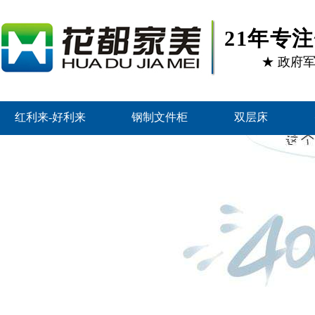
21年专
★ 政府
红利来-好利来
钢制文件柜
双层床