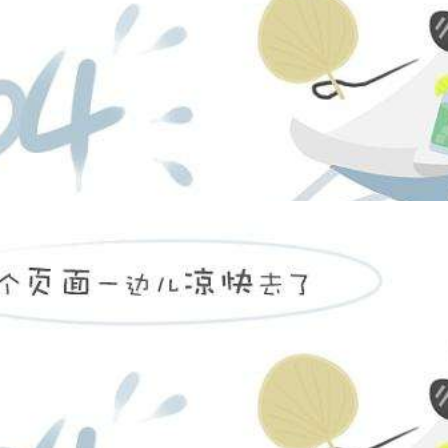
全封闭密集架
2400*900*560mm
底图密集柜
2400*1055*730mm