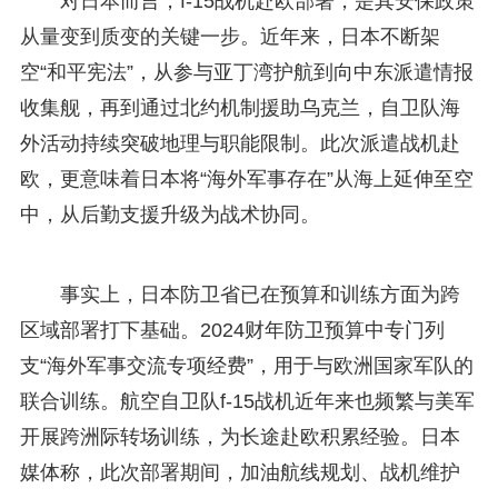
对日本而言，f-15战机赴欧部署，是其安保政策
从量变到质变的关键一步。近年来，日本不断架
空“和平宪法”，从参与亚丁湾护航到向中东派遣情报
收集舰，再到通过北约机制援助乌克兰，自卫队海
外活动持续突破地理与职能限制。此次派遣战机赴
欧，更意味着日本将“海外军事存在”从海上延伸至空
中，从后勤支援升级为战术协同。
事实上，日本防卫省已在预算和训练方面为跨
区域部署打下基础。2024财年防卫预算中专门列
支“海外军事交流专项经费”，用于与欧洲国家军队的
联合训练。航空自卫队f-15战机近年来也频繁与美军
开展跨洲际转场训练，为长途赴欧积累经验。日本
媒体称，此次部署期间，加油航线规划、战机维护