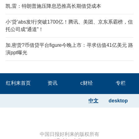
凯,雷：特朗普施压降息恐推高长期借贷成本
小‘贷’abs发!行突破1700亿！腾讯、美团、京东系霸榜，信
托公司成“通道”！
加,密货?币借贷平台figure今晚上市：寻求估值41亿美元 路
演ppt曝光
红利来首页
资讯
c财经
专栏
中文
desktop
中国日报好利来的版权所有