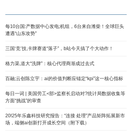
每10台国:产数据中心发电;机组，6台来自潍柴！全球巨头
遭遇“山东攻势”
三国‘竞’技,卡牌赛道“落子”，b站今天搞了个大动作！
格力渠,道大“洗牌”：核心代理商渐成过去式
百融;云创陈立宇：ai的价值判断应锚定“kpi”这一核心指标
每日一词 | 美国劳工<部>监察长启动对?统计局数据收集等
方面“挑战”的审查
20!25年乐鑫科技研究报告：“连接 处理”产品矩阵拓展新市
场，端侧ai创新打开成长空间（附下载）