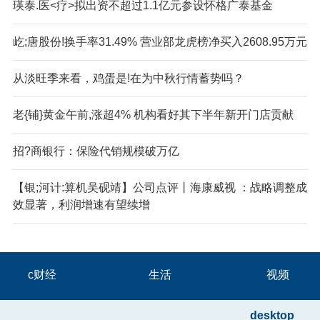
瑛泰.医<疗>拟出资不超过1.1亿元参设怀格广泰基金
屹;唐股份!换手率31.49% 营业部龙虎榜净买入2608.95万元
从淡旺季来看，鸡蛋是!在为中秋行情蓄势吗？
老{铺}黄金午前,涨超4% 机构看好其下半年新开门店贡献
招?商银行：保险代销规模破万亿
【银;河计:算机吴砚靖】公司点评丨海康威视 ：战略调整成
效显著，利润增速有望续增
c财经
生活
视频
desktop