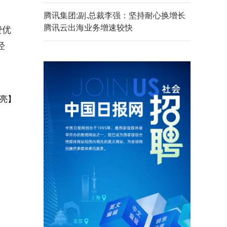
腾讯集团;副.总裁李强：坚持耐心换增长
腾讯云出海业务增速较快
费优
经
亮】