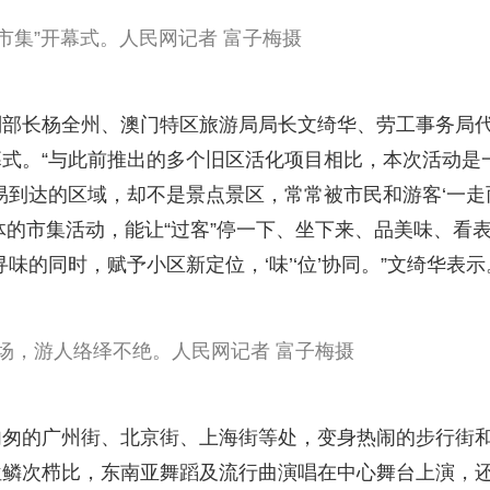
市集”开幕式。人民网记者 富子梅摄
副部长杨全州、澳门特区旅游局局长文绮华、劳工事务局
式。“与此前推出的多个旧区活化项目相比，本次活动是
易到达的区域，却不是景点景区，常常被市民和游客‘一走
体的市集活动，能让“过客”停一下、坐下来、品美味、看
味的同时，赋予小区新定位，‘味’‘位’协同。”文绮华表示
场，游人络绎不绝。人民网记者 富子梅摄
匆匆的广州街、北京街、上海街等处，变身热闹的步行街
位鳞次栉比，东南亚舞蹈及流行曲演唱在中心舞台上演，