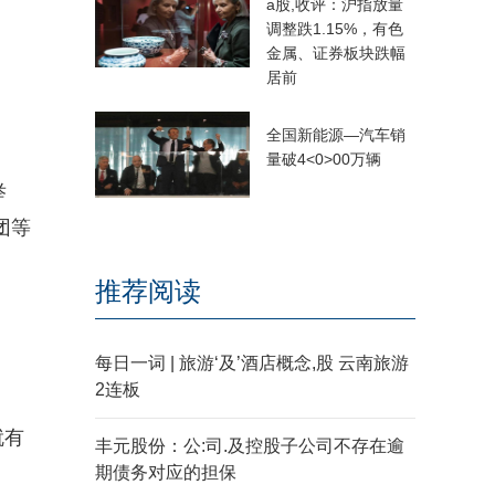
a股,收评：沪指放量
调整跌1.15%，有色
金属、证券板块跌幅
居前
全国新能源—汽车销
量破4<0>00万辆
举
团等
推荐阅读
每日一词 | 旅游‘及’酒店概念,股 云南旅游
2连板
就有
丰元股份：公:司.及控股子公司不存在逾
期债务对应的担保