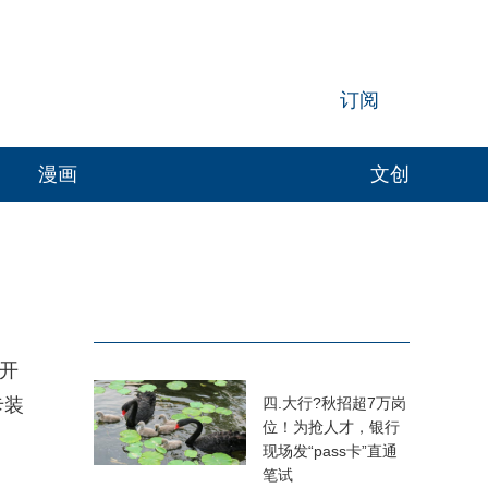
订阅
漫画
文创
日开
卡装
四.大行?秋招超7万岗
位！为抢人才，银行
现场发“pass卡”直通
笔试