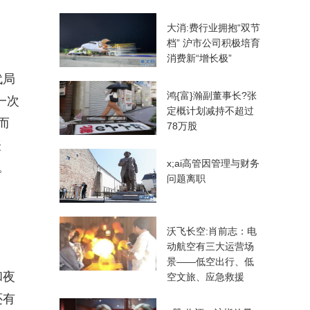
大消:费行业拥抱“双节
档” 沪市公司积极培育
消费新“增长极”
代局
鸿{富}瀚副董事长?张
一次
定概计划减持不超过
而
78万股
表
x;ai高管因管理与财务
。
问题离职
沃飞长空:肖前志：电
动航空有三大运营场
景——低空出行、低
和夜
空文旅、应急救援
还有