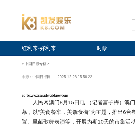
红利来-好利来
时政
>
中国日报专稿
>
来源：中国日报网
2025-12-28 15:58:22
zgrbxwwzsaiudwqbfuewbuir
人民网澳门8月15日电 （记者富子梅）澳
幕，以“美食餐车，美馔食街”为主题，推出6台
置、呈献歌舞表演等，开展为期10天的市集活