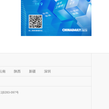
云南
陕西
新疆
深圳
1]0283-097号