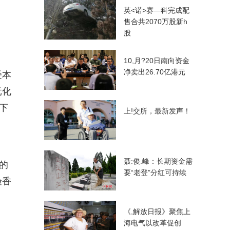
英<诺>赛—科完成配
售合共2070万股新h
股
10,月?20日南向资金
净卖出26.70亿港元
受本
元化
下
上!交所，最新发声！
。
聂:俊.峰：长期资金需
的
要“老登”分红可持续
验香
《,解放日报》聚焦上
海电气以改革促创