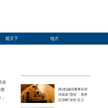
观天下
地方
马会
施将
商{道}融绿董事长郭
沛源谈“漂绿”：需界
验，
定清晰“绿色”定义