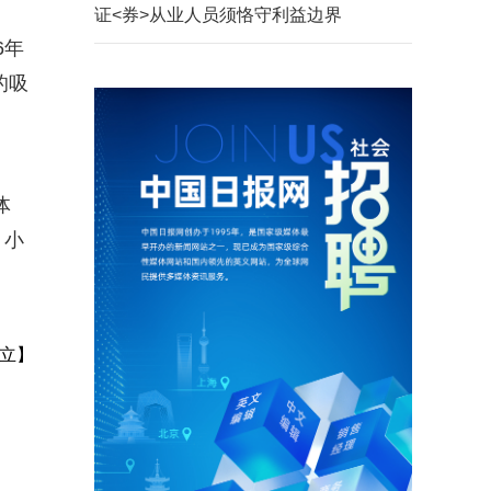
证<券>从业人员须恪守利益边界
6年
的吸
体
。小
立】