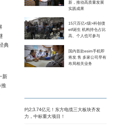
新，推动高质量发展
实践成果
15只百亿<级>科创债
解
etf诞生 机构持仓占比
谜
高、个人也可参与
经典
国内首款esim手机即
将发.售 多家公司早有
布局相关业务
一新
步推
约2;3.74亿元！东方电缆三大板块齐发
力，中标重大项目！