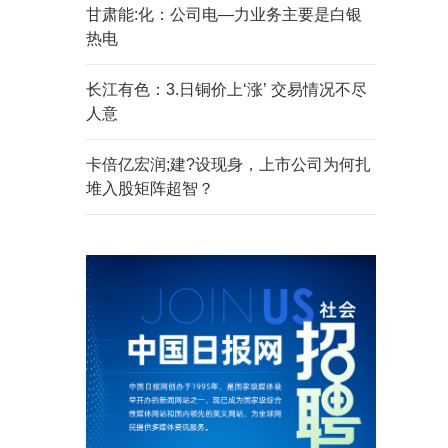
甘肃能:化：公司电—力业务主要是白银
热电
长江有色：3.日铜价上‘涨’ 交易情况不尽
人意
卡倍亿宏润;建?设现身，上市公司为何扎
堆入股矩阵超智？