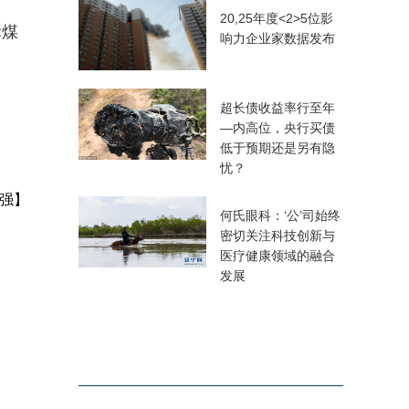
20,25年度<2>5位影
标煤
响力企业家数据发布
超长债收益率行至年
—内高位，央行买债
低于预期还是另有隐
忧？
强】
何氏眼科：‘公’司始终
密切关注科技创新与
医疗健康领域的融合
发展