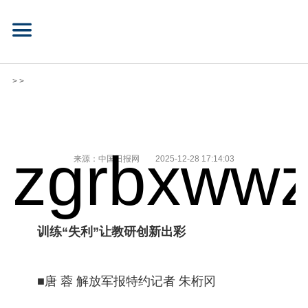
> >
zgrbxwwz
来源：中国日报网
2025-12-28 17:14:03
训练“失利”让教研创新出彩
■唐 蓉 解放军报特约记者 朱桁冈