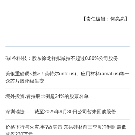
【责任编辑：何亮亮】
磁!谷科!技：股东徐龙祥拟减持不超过0.86%公司股份
美银重磅调<整>！英特尔(intc.us)、应用材料(amat.us)等一
众芯片股评级生变
境外投资.者持股比例超24%的股票名单
深圳瑞捷—：截至2025年9月30日公司暂未回购股份
价格下行与火灾.事?故夹击 东岳硅材前三季度净利润最低
或仅230万元