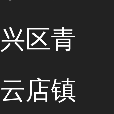
兴区青
云店镇