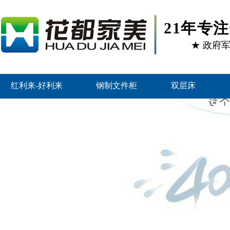
21年专
★ 政府
红利来-好利来
钢制文件柜
双层床