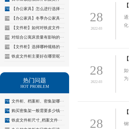
【
【办公家具】怎么进行选择···
795
28
通
【办公家具】冬季办公家具···
796
化
【文件柜】如何对铁皮文件···
797
2022-03
对组合公寓床质量有影响的···
798
【文件柜】选择哪种规格的···
799
铁皮文件柜主要好在哪里呢···
800
【
28
如
为
热门问题
2022-03
HOT PROBLEM
文件柜、档案柜、密集架哪···
793
购买密集架一般需要多少钱···
794
【
28
铁皮文件柜尺寸_档案文件···
795
钢