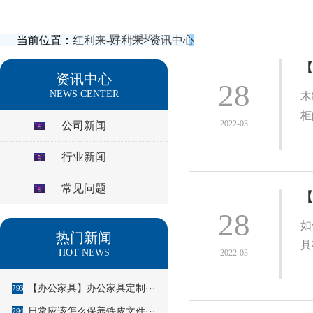
当前位置：
红利来-好利来
>
资讯中心
【
资讯中心
28
NEWS CENTER
木
柜
2022-03
公司新闻
行业新闻
常见问题
【
28
如
热门新闻
具
HOT NEWS
2022-03
【办公家具】办公家具定制···
793
日常应该怎么保养铁皮文件···
794