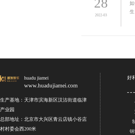
28
如
生
2022-03
好
huadu jiamei
www.huadujiamei.com
生产基地：天津市滨海新区汉沽街道临津
产业园
总部地址：北京市大兴区青云店镇小谷店
村村委会西200米
钢