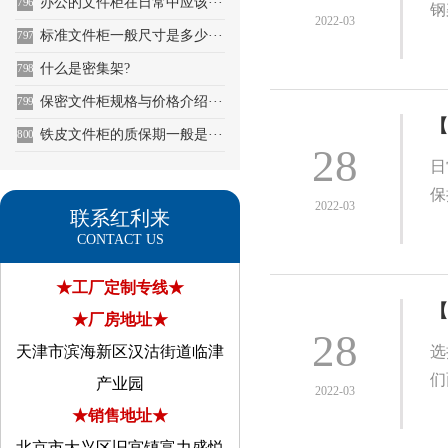
办公的文件柜在日常中应该···
796
钢
2022-03
标准文件柜一般尺寸是多少···
797
什么是密集架?
798
保密文件柜规格与价格介绍···
799
【
铁皮文件柜的质保期一般是···
800
28
日
保
2022-03
联系红利来
CONTACT US
★工厂定制专线★
【
★厂房地址★
28
天津市滨海新区汉沽街道临津
选
们
产业园
2022-03
★销售地址★
北京市大兴区旧宫镇富力盛悦