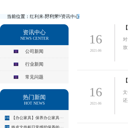
当前位置：
红利来-好利来
>
资讯中心
【
资讯中心
16
NEWS CENTER
对
放
2021-06
公司新闻
行业新闻
常见问题
【
16
文
热门新闻
还
HOT NEWS
2021-06
【办公家具】保养办公家具···
1913
铁皮文件柜日常维护保养的···
1914