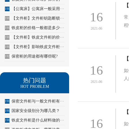
【
【公寓床】公寓床一般采用···
1915
16
常
【文件柜】文件柜钥匙断锁···
1916
程
铁皮柜的价格一般都是多少···
1917
2021-06
【文件柜】铁皮文件柜的价···
1918
【文件柜】影响铁皮文件柜···
1919
保密柜的用途都有哪些呢?
1920
【
16
如
人
热门问题
2021-06
HOT PROBLEM
保密文件柜与一般文件柜有···
1913
国家安全级别分为哪几类？
1914
【
16
铁皮文件柜是什么材料做的···
1915
如