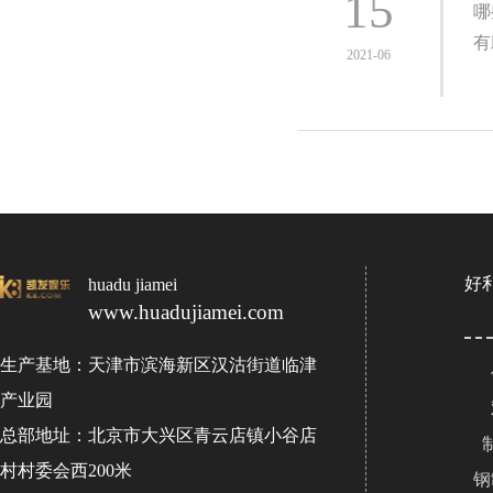
15
哪
有
2021-06
好
huadu jiamei
www.huadujiamei.com
生产基地：天津市滨海新区汉沽街道临津
产业园
总部地址：北京市大兴区青云店镇小谷店
村村委会西200米
钢