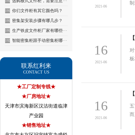
选购板式文件柜，需要注意···
1916
制
2021-06
你们文件柜有其它颜色吗？
1917
密集架安装步骤有哪几步？
1918
生产铁皮文件柜厂家有哪些···
1919
【
智能密集柜跟手动密集柜哪···
1920
16
对
板
2021-06
联系红利来
CONTACT US
★工厂定制专线★
【
★厂房地址★
16
天津市滨海新区汉沽街道临津
五
而
产业园
2021-06
★销售地址★
北京市大兴区旧宫镇富力盛悦