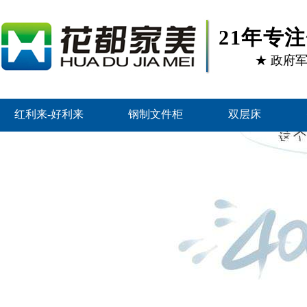
21年专
★ 政府
红利来-好利来
钢制文件柜
双层床