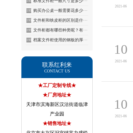
标准文件柜一般尺寸是多少···
1932
2021-06
购买办公桌一般需要花多少···
1933
文件柜和铁皮柜的区别是什···
1934
文件柜都有哪些种类呢？有···
1935
档案文件柜使用的钢板的厚···
1936
10
2021-06
联系红利来
CONTACT US
★工厂定制专线★
★厂房地址★
10
天津市滨海新区汉沽街道临津
产业园
2021-06
★销售地址★
北京市大兴区旧宫镇富力盛悦