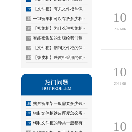
【文件柜】有关文件柜常识···
1931
10
一组密集柜可以存放多少档···
1932
【密集柜】为什么说密集柜···
1933
2021-06
智能密集架的出现给我们带···
1934
【文件柜】钢制文件柜的保···
1935
【铁皮柜】铁皮柜采用的锁···
1936
10
热门问题
2021-06
HOT PROBLEM
购买密集架一般需要多少钱···
1929
钢制文件柜铁皮厚度怎么辨···
1930
10
钢制文件柜的种类一般都有···
1931