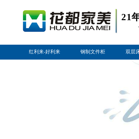
2
红利来-好利来
钢制文件柜
双层