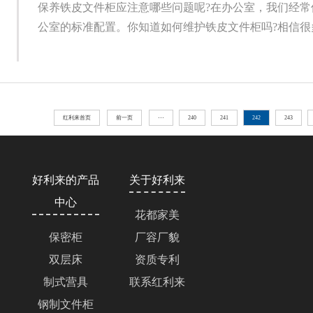
保养铁皮文件柜应注意哪些问题呢?在办公室，我们经常
公室的标准配置。你知道如何维护铁皮文件柜吗?相信很多
红利来首页
前一页
···
240
241
242
243
好利来的产品
关于好利来
中心
花都家美
保密柜
厂容厂貌
双层床
资质专利
制式营具
联系红利来
钢制文件柜