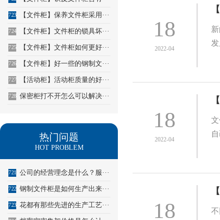
【
【文件柜】保养文件柜采用···
723
18
新
【文件柜】文件柜的锁具坏···
724
发
【文件柜】文件柜如何更好···
725
2022-04
【文件柜】好一些的钢制文···
726
【活动柜】活动柜质量的好···
727
保密柜打不开怎么可以解决···
728
【
18
文
自
热门问题
2022-04
HOT PROBLEM
公司的经营理念是什么？服···
721
钢制文件柜是如何生产出来···
722
【
18
花都有那些先进的生产工艺···
723
不