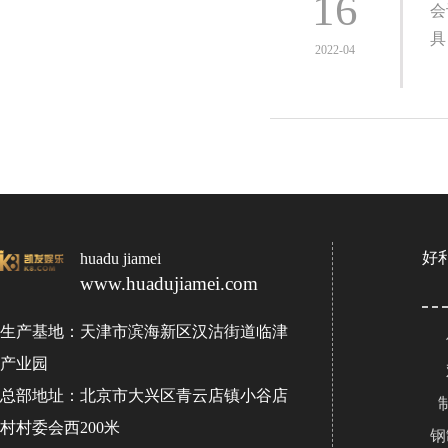
16
会
具
2022-04
好
huadu jiamei
www.huadujiamei.com
生产基地：天津市滨海新区汉沽街道临津
产业园
总部地址：北京市大兴区青云店镇小谷店
村村委会西200米
钢