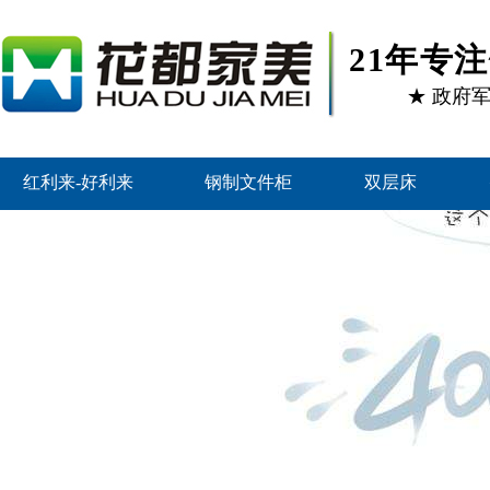
21年专
★ 政府
红利来-好利来
钢制文件柜
双层床