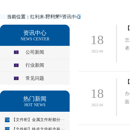
当前位置：
红利来-好利来
>
资讯中心
【
资讯中心
18
NEWS CENTER
怎
者
2022-04
公司新闻
行业新闻
常见问题
【
18
办
热门新闻
面
HOT NEWS
2022-04
【文件柜】金属文件柜都分···
721
【文件柜】铁皮文件柜含有···
722