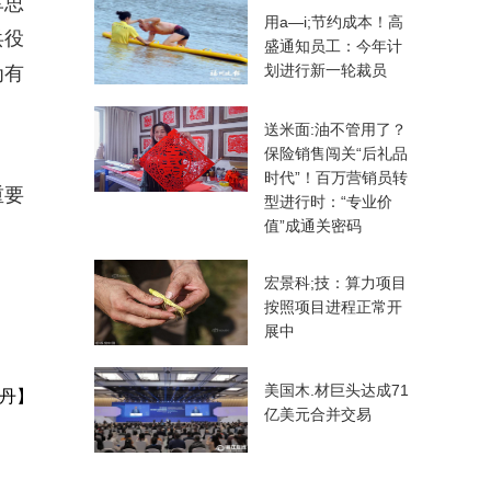
军思
用a—i;节约成本！高
兵役
盛通知员工：今年计
划进行新一轮裁员
为有
送米面:油不管用了？
保险销售闯关“后礼品
时代”！百万营销员转
重要
型进行时：“专业价
值”成通关密码
宏景科;技：算力项目
按照项目进程正常开
展中
美国木.材巨头达成71
丹】
亿美元合并交易