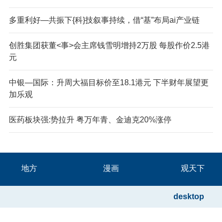
多重利好—共振下{科}技叙事持续，借“基”布局ai产业链
创胜集团获董<事>会主席钱雪明增持2万股 每股作价2.5港
元
中银—国际：升周大福目标价至18.1港元 下半财年展望更
加乐观
医药板块强:势拉升 粤万年青、金迪克20%涨停
地方
漫画
观天下
desktop