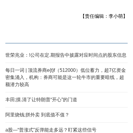
【责任编辑：李小萌】
世荣兆业：!公司在定.期报告中披露对应时间点的股东信息
每日一词 | 顶流券商e{t}f（512000）低位蓄力，超7亿资金
密集涌入，机构：券商可能是这一轮牛市的重要暗线，超
额潜力较高
丰田;摸.清了让特朗普“开心”的门道
阿里烧钱;拼外卖 到底值不值？
a股—“普涨式”反弹能走多远？盯紧这些信号