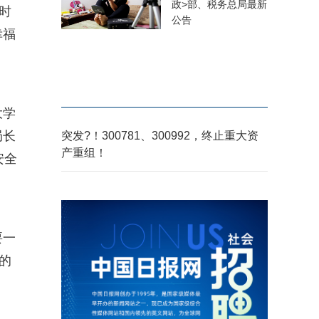
政>部、税务总局最新
时
公告
幸福
大学
局长
突发?！300781、300992，终止重大资
产重组！
安全
要一
的