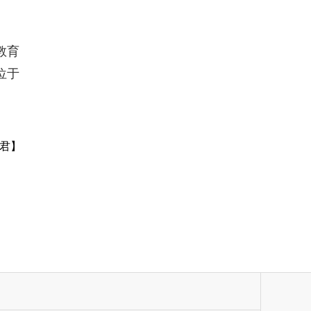
教育
位于
君】