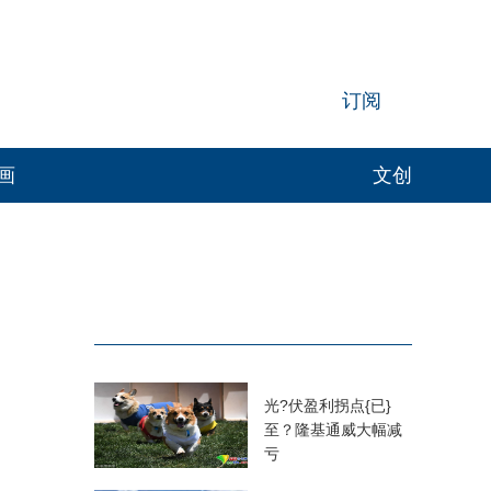
订阅
画
文创
光?伏盈利拐点{已}
至？隆基通威大幅减
亏