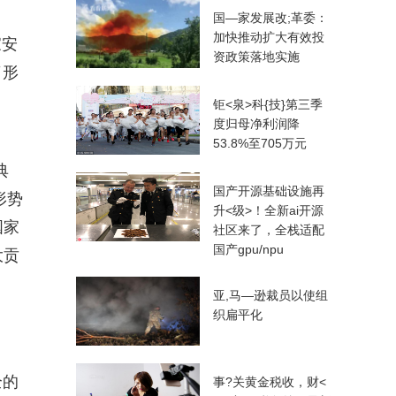
国—家发展改;革委：
加快推动扩大有效投
家安
资政策落地实施
了形
。
钜<泉>科{技}第三季
度归母净利润降
53.8%至705万元
典
国产开源基础设施再
形势
升<级>！全新ai开源
国家
社区来了，全栈适配
国产gpu/npu
大贡
亚,马—逊裁员以使组
织扁平化
全的
事?关黄金税收，财<