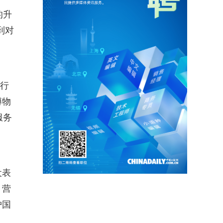
的升
到对
举行
博物
服务
犬表
，营
护国