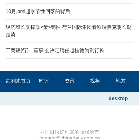
10月,pmi超季节性回落的背后
经济增长支撑政<策>韧性 荷兰国际集团看涨瑞典克朗长期
走势
工商银{行}：董事.会决定聘任赵桂德为副行长
红利来首页
时评
资讯
视频
地方
desktop
中国日报好利来的版权所有
content@chinadaily.com.cn