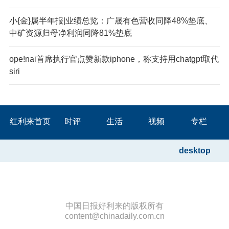
小{金}属半年报|业绩总览：广晟有色营收同降48%垫底、
中矿资源归母净利润同降81%垫底
ope!nai首席执行官点赞新款iphone，称支持用chatgpt取代
siri
红利来首页
时评
生活
视频
专栏
desktop
中国日报好利来的版权所有
content@chinadaily.com.cn