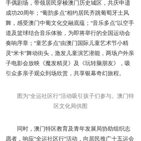
手偶剧场，带领居民穿梭澳门历史城区，共庆申遗
成功20周年；“葡韵多点”相约居民齐跳葡萄牙土风
舞，感受澳门中葡文化交融底蕴；“音乐多点”以空手
道及篮球结合音乐体验，为即将举行的全国运动会
奏响序章；“童艺多点”由澳门国际儿童艺术节小精
灵“米卡”舞动街头，激发儿童演艺潜能，两场户外亲
子电影会放映《魔发精灵》及《玩转脑朋友》，吸
引众多亲子观众到场欣赏，共享银幕奇幻旅程。
图为“全运社区行”活动吸引孩子们参与。澳门特
区文化局供图
同时，澳门特区教育及青年发展局协助组织志
愿者，响应“全运社区行”活动，向居民推广十五运会