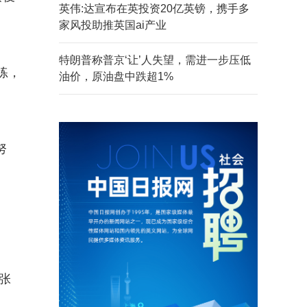
英伟:达宣布在英投资20亿英镑，携手多
家风投助推英国ai产业
特朗普称普京‘让’人失望，需进一步压低
练，
油价，原油盘中跌超1%
努
张