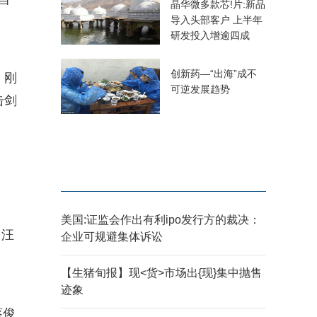
晶华微多款芯!片:新品
导入头部客户 上半年
研发投入增逾四成
创新药—“出海”成不
，刚
可逆发展趋势
击剑
美国:证监会作出有利ipo发行方的裁决：
，汪
企业可规避集体诉讼
【生猪旬报】现<货>市场出{现}集中抛售
迹象
蔡俊