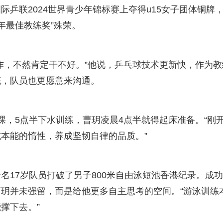
联2024世界青少年锦标赛上夺得u15女子团体铜牌
年最佳教练奖”殊荣。
，不然肯定干不好。”他说，乒乓球技术更新快，作为教
底，队员也更愿意来沟通。
，5点半下水训练，曹玥凌晨4点半就得起床准备。“刚
本能的惰性，养成坚韧自律的品质。”
17岁队员打破了男子800米自由泳短池香港纪录。成
玥并未强留，而是给他更多自主思考的空间。“游泳训练
撑下去。”