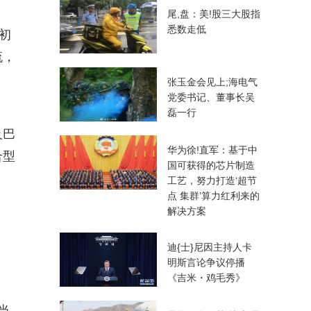
尾,盘：美!股三大股指
悉数走低
初
流，
张玉金会见上;海电气
党委书记、董事长吴
磊一行
及巴
华为徐!直军：基于中
合型
国可获得的芯片制造
工艺，努力打造‘超节
点 集群’算力红利来的
解决方案
迪{士}尼因主持人卡
明斯言论争议停播
《吉米・鸡毛秀》
当