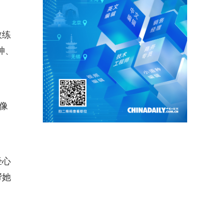
教练
神、
像
经心
帮她