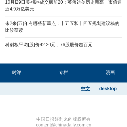
10月!29日美<股>成交额前20：英伟达创历史新高，市值逼
近4.9万亿美元
未?来{五}年有哪些新重点：十五五和十四五规划建议稿的
比较研读
科创板平均{股}价42.20元，76股股价超百元
时评
专栏
漫画
中文
desktop
中国日报好利来的版权所有
content@chinadaily.com.cn